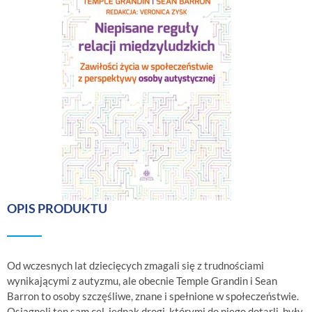
OPIS PRODUKTU
Od wczesnych lat dziecięcych zmagali się z trudnościami
wynikającymi z autyzmu, ale obecnie Temple Grandin i Sean
Barron to osoby szczęśliwe, znane i spełnione w społeczeństwie.
Osiągnęli ten sam cel, jednak drogi, którymi do niego dotarli, były