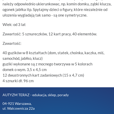
należy odpowiednio ukierunkowac, np. komin domku, ząbki klucza,
ogonek jabłka itp. Spytajmy dzieci o figury, które niezależnie od
ułozenia wygladają tak samo - są one symetryczne.
Wiek: od 3 lat
Zawartość: 5 sznureczków, 12 kart pracy, 40 elementów.
Zawartość:
40 guzików w 8 kształtach (dom, statek, choinka, kaczka, miś,
samochód, jabłko, klucz)
guziki wykonane są z mocnego tworzywa w 5 kolorach
domek o wym. 3,5 x 4,5 cm
12 dwustronnych kart zadaniowych (15 x 4,7 cm)
4 sznurki dł. 96 cm
AUTYZM TERAZ - edukacja, sklep, porady
04-921 Warszawa,
ul. Walcownicza 22a