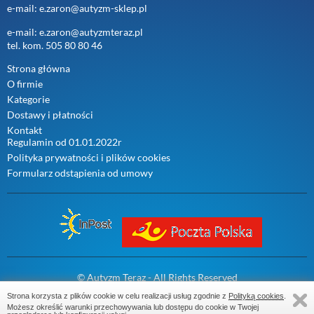
e-mail: e.zaron@autyzm-sklep.pl
e-mail: e.zaron@autyzmteraz.pl
tel. kom. 505 80 80 46
Strona główna
O firmie
Kategorie
Dostawy i płatności
Kontakt
Regulamin od 01.01.2022r
Polityka prywatności i plików cookies
Formularz odstąpienia od umowy
© Autyzm Teraz - All Rights Reserved
WebReklama
- sklepy www
Strona korzysta z plików cookie w celu realizacji usług zgodnie z
Polityką cookies
.
Możesz określić warunki przechowywania lub dostępu do cookie w Twojej