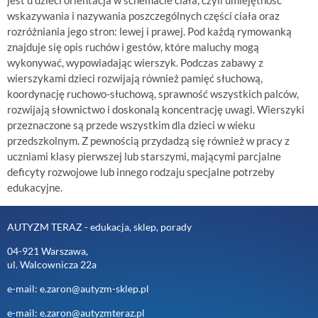
jest u dzieci orientacja w schemacie ciała, czyli umiejętność
wskazywania i nazywania poszczególnych części ciała oraz
rozróżniania jego stron: lewej i prawej. Pod każdą rymowanką
znajduje się opis ruchów i gestów, które maluchy mogą
wykonywać, wypowiadając wierszyk. Podczas zabawy z
wierszykami dzieci rozwijają również pamięć słuchową,
koordynację ruchowo-słuchową, sprawność wszystkich palców,
rozwijają słownictwo i doskonalą koncentrację uwagi. Wierszyki
przeznaczone są przede wszystkim dla dzieci w wieku
przedszkolnym. Z pewnością przydadzą się również w pracy z
uczniami klasy pierwszej lub starszymi, mającymi parcjalne
deficyty rozwojowe lub innego rodzaju specjalne potrzeby
edukacyjne.
AUTYZM TERAZ - edukacja, sklep, porady
04-921 Warszawa,
ul. Walcownicza 22a
e-mail: e.zaron@autyzm-sklep.pl
e-mail: e.zaron@autyzmteraz.pl