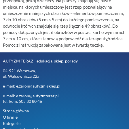
przedpokój, pokój dziecięcy. Na planszy znajdują się puste
miejsca, na których umieszczony jest rzep, pozwalający na
umieszczenie mniejszych obrazków – elementów pomieszczenia;
7 do 10 obrazków (5 cm × 5 cm) do każdego pomieszczenia, na
odwrocie których znajduje się rzep (łącznie 49 obrazków). Do
pomocy dołączonych jest 6 obrazków w postaci kart o wymiarach
7 cm × 10 cm, które stanowią podpowiedź dla terapeuty/rodzica.
Pomoc z instrukcją zapakowana jest w twardą teczkę.
AUTYZM TERAZ - edukacja, sklep, porady
04-921 Warszawa,
ul. Walcownicza 22a
e-mail: e.zaron@autyzm-sklep.pl
e-mail: e.zaron@autyzmteraz.pl
tel. kom. 505 80 80 46
Strona główna
O firmie
Kategorie