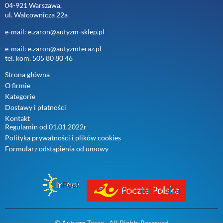
04-921 Warszawa,
ul. Walcownicza 22a
e-mail: e.zaron@autyzm-sklep.pl
e-mail: e.zaron@autyzmteraz.pl
tel. kom. 505 80 80 46
Strona główna
O firmie
Kategorie
Dostawy i płatności
Kontakt
Regulamin od 01.01.2022r
Polityka prywatności i plików cookies
Formularz odstąpienia od umowy
© Autyzm Teraz - All Rights Reserved