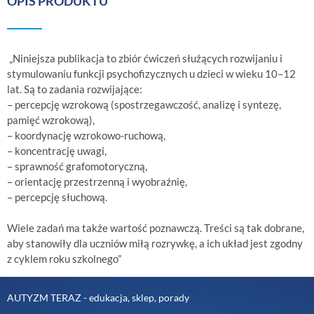
OPIS PRODUKTU
„Niniejsza publikacja to zbiór ćwiczeń służących rozwijaniu i
stymulowaniu funkcji psychofizycznych u dzieci w wieku 10–12
lat. Są to zadania rozwijające:
– percepcję wzrokową (spostrzegawczość, analizę i syntezę,
pamięć wzrokową),
– koordynację wzrokowo-ruchową,
– koncentrację uwagi,
– sprawność grafomotoryczną,
– orientację przestrzenną i wyobraźnię,
– percepcję słuchową.
Wiele zadań ma także wartość poznawczą. Treści są tak dobrane,
aby stanowiły dla uczniów miłą rozrywkę, a ich układ jest zgodny
z cyklem roku szkolnego”
AUTYZM TERAZ - edukacja, sklep, porady