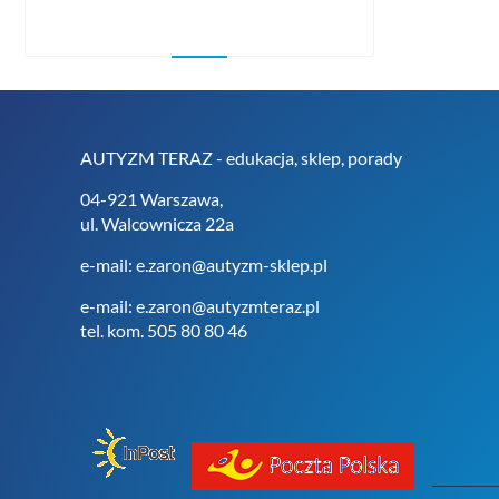
AUTYZM TERAZ - edukacja, sklep, porady
04-921 Warszawa,
ul. Walcownicza 22a
e-mail: e.zaron@autyzm-sklep.pl
e-mail: e.zaron@autyzmteraz.pl
tel. kom. 505 80 80 46