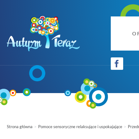
O 
Strona główna
Pomoce sensoryczne relaksujące i uspokajające
Przed