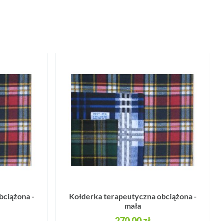
bciążona -
Kołderka terapeutyczna obciążona -
mała
270,00 zł