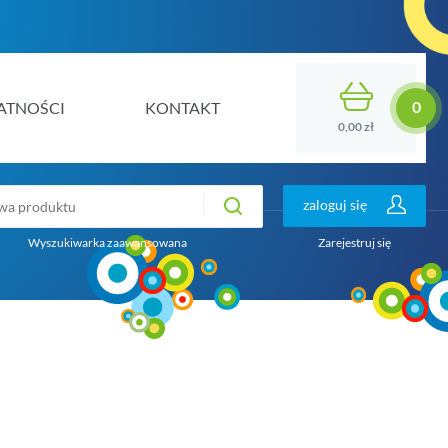
ATNOŚCI
KONTAKT
0,00 zł
zaloguj się
Wyszukiwarka zaawansowana
Zarejestruj się