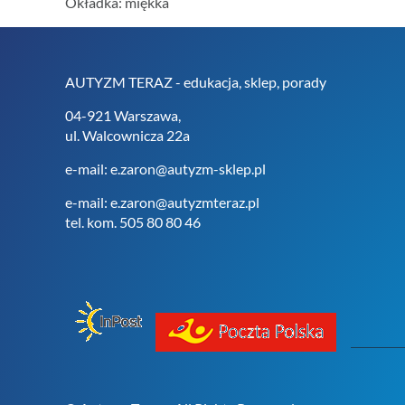
Okładka: miękka
AUTYZM TERAZ - edukacja, sklep, porady
04-921 Warszawa,
ul. Walcownicza 22a
e-mail: e.zaron@autyzm-sklep.pl
e-mail: e.zaron@autyzmteraz.pl
tel. kom. 505 80 80 46