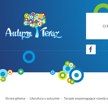
O 
Strona główna
Literatura o autyzmie
Terapie wspomagające rozwój 