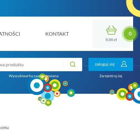
ATNOŚCI
KONTAKT
0,00 zł
zaloguj się
Wyszukiwarka zaawansowana
Zarejestruj się
tyzmu